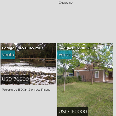
Chapelco
Código
8065-8065-290
Código
8065-8065-301
Venta
Venta
USD 70000
Terreno de 1500m2 en Los Riscos
USD 160000