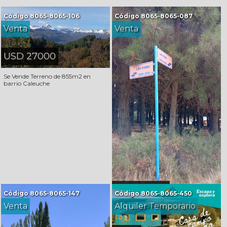
Código
8065-8065-106
Código
8065-8065-087
Venta
Venta
USD 27000
Se Vende Terreno de 855m2 en
barrio Caleuche
USD 80000
Código
8065-8065-147
Código
8065-8065-450
Venta
Alquiler Temporario
Se Vende Excelente terreno en Dina
Huapi de 944m2