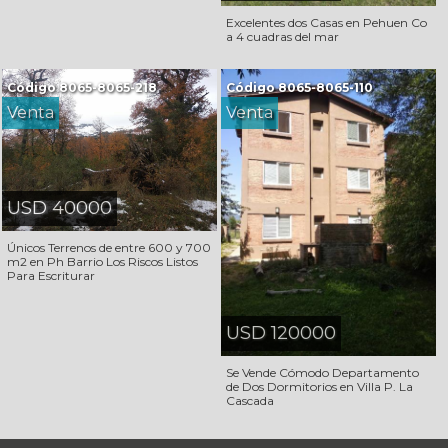
Excelentes dos Casas en Pehuen Co
a 4 cuadras del mar
Código
8065-8065-218
Código
8065-8065-110
Venta
Venta
USD 40000
Únicos Terrenos de entre 600 y 700
m2 en Ph Barrio Los Riscos Listos
Para Escriturar
USD 120000
Se Vende Cómodo Departamento
de Dos Dormitorios en Villa P. La
Cascada