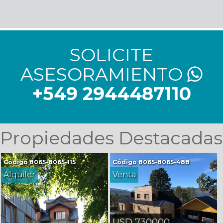
SOLICITE
ASESORAMIENTO
+549 2944487110
Propiedades Destacadas
Código
8065-8065-115
Código
8065-8065-488
Alquiler
Venta
USD 730000