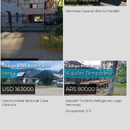
Hermosa Casa en Barrio Handell
ARS 1400000
Código
8065-8065-Ca101
Código
8065-8065-1010
Venta
Alquiler Temporario
Departamento Céntrico en Alquiler
Permanente
ARS 80000
USD 163000
Alquiler Turístico Refugio en Lago
Oportunidad Venta de Casa
Hermoso
Céntrica
Ocupantes: 2.0