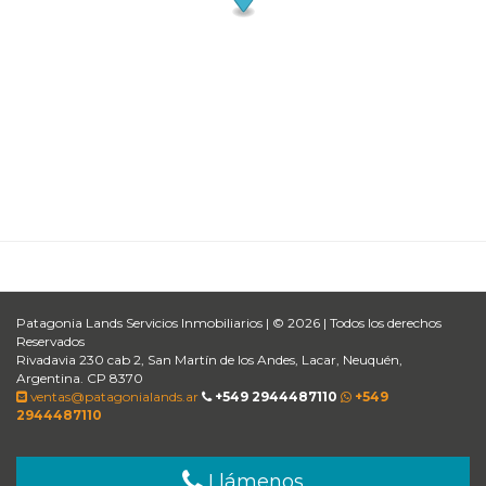
Patagonia Lands Servicios Inmobiliarios | © 2026 | Todos los derechos
Reservados
Rivadavia 230 cab 2, San Martín de los Andes, Lacar, Neuquén,
Argentina. CP 8370
ventas@patagonialands.ar
+549 2944487110
+549
2944487110
Llámenos