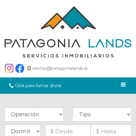
ventas@patagonialands.ar
Click para llamar ahora