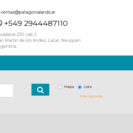
ventas@patagonialands.ar
+549 2944487110
ivadavia 230 cab 2
an Martín de los Andes, Lacar, Neuquén
rgentina
Mapa
Lista
Más opciones