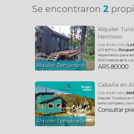
Se encontraron
2
propi
Alquiler Turí
Hermoso
Cód. 8065-1010
|
Lo
(CP 8370) |
Ocupan
Alojamiento para do
300 metros de la ruta
Alquiler Temporario
ARS 80000
Cabaña en Al
Cód. 8065-450
|
Mel
Alquiler Turístico en
baño completo, cocin
Consultar pre
Alquiler Temporario