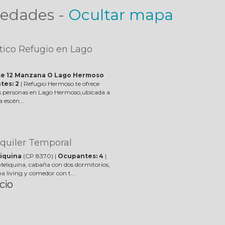
edades -
Ocultar mapa
stico Refugio en Lago
te 12 Manzana O Lago Hermoso
tes: 2
| Refugio Hermoso te ofrece
s personas en Lago Hermoso,ubicada a
 escén...
quiler Temporal
iquina
(CP 8370) |
Ocupantes: 4
|
 Meliquina, cabaña con dos dormitorios,
a living y comedor con t...
cio