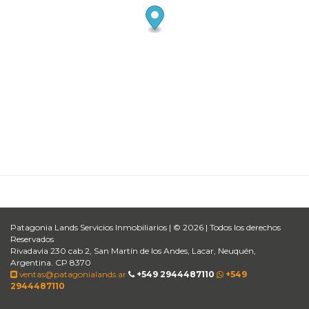
Patagonia Lands Servicios Inmobiliarios | © 2026 | Todos los derechos
Reservados
Rivadavia 230 cab 2, San Martín de los Andes, Lacar, Neuquén,
Argentina. CP 8370
ventas@patagonialands.ar
+549 2944487110
+549
2944487110