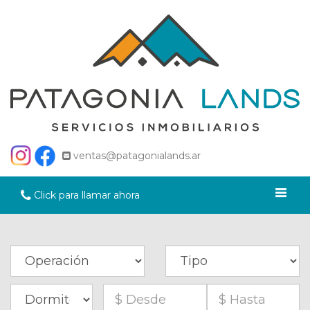
ventas@patagonialands.ar
Click para llamar ahora